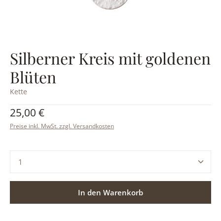
Silberner Kreis mit goldenen
Blüten
Kette
Regulärer Preis:
25,00 €
Preise inkl. MwSt. zzgl. Versandkosten
Produkt Anzahl: Gib den gewünschten Wert ein ode
In den Warenkorb