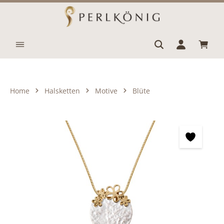
Zum Hauptinhalt springen
Waren
Home
Halsketten
Motive
Blüte
Bildergalerie überspringen