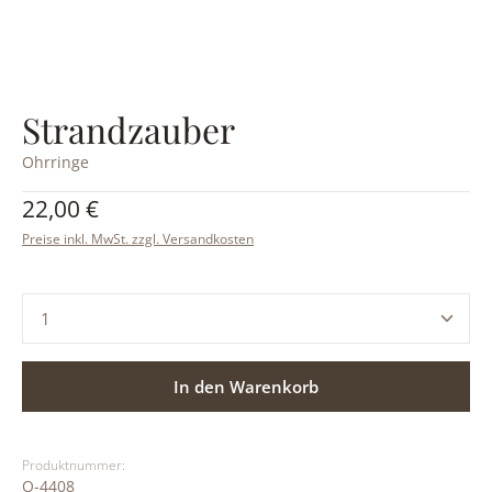
Strandzauber
Ohrringe
Regulärer Preis:
22,00 €
Preise inkl. MwSt. zzgl. Versandkosten
Produkt Anzahl: Gib den gewünschten Wert ein ode
In den Warenkorb
Produktnummer:
O-4408