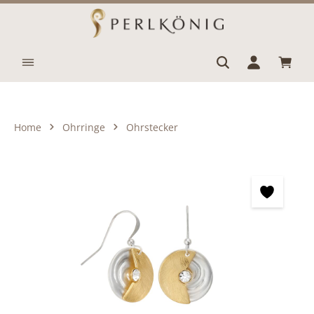
Zum Hauptinhalt springen
Waren
Home
Ohrringe
Ohrstecker
Bildergalerie überspringen