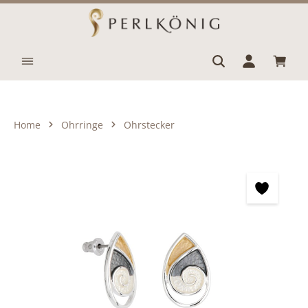
Zum Hauptinhalt springen
Waren
Home
Ohrringe
Ohrstecker
Bildergalerie überspringen