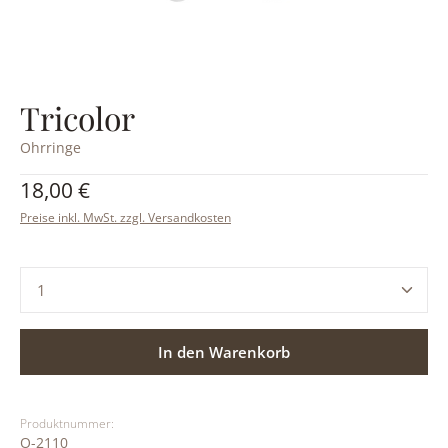
Tricolor
Ohrringe
Regulärer Preis:
18,00 €
Preise inkl. MwSt. zzgl. Versandkosten
Produkt Anzahl: Gib den gewünschten Wert ein ode
In den Warenkorb
Produktnummer:
O-2110