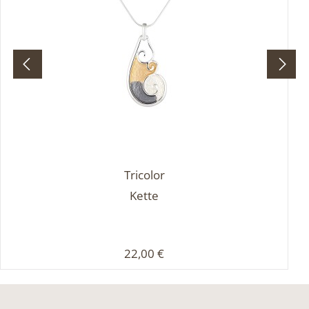
Tricolor
Kette
Regulärer Preis:
22,00 €