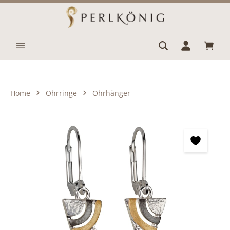
Zum Hauptinhalt springen
Waren
Home
Ohrringe
Ohrhänger
Bildergalerie überspringen