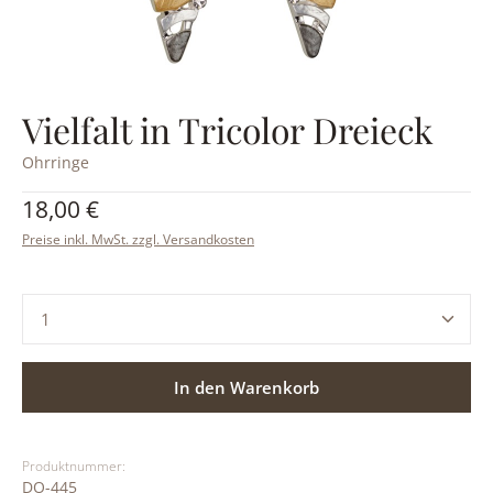
Vielfalt in Tricolor Dreieck
Ohrringe
Regulärer Preis:
18,00 €
Preise inkl. MwSt. zzgl. Versandkosten
Produkt Anzahl: Gib den gewünschten Wert ein ode
In den Warenkorb
Produktnummer:
DO-445