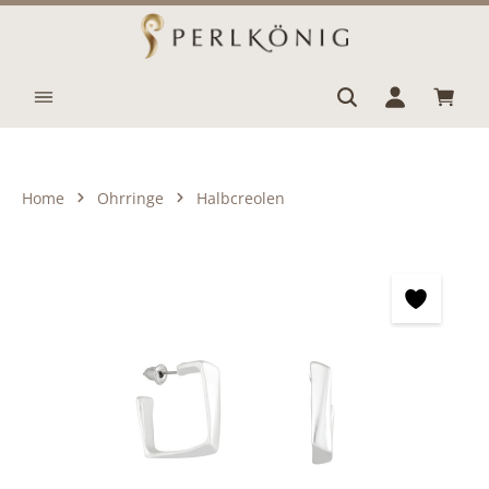
Zum Hauptinhalt springen
Waren
Home
Ohrringe
Halbcreolen
Bildergalerie überspringen