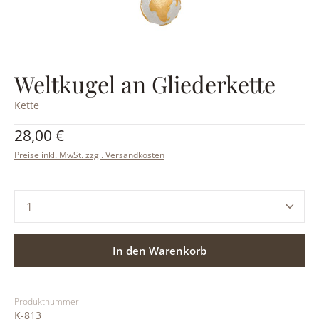
Weltkugel an Gliederkette
Kette
Regulärer Preis:
28,00 €
Preise inkl. MwSt. zzgl. Versandkosten
Produkt Anzahl: Gib den gewünschten Wert ein ode
In den Warenkorb
Produktnummer:
K-813