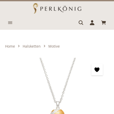
Zum Hauptinhalt springen
Waren
Home
Halsketten
Motive
Bildergalerie überspringen