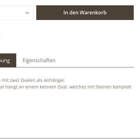
 Anzahl: Gib den gewünschten Wert ein o
In den Warenkorb
:
bung
Eigenschaften
e mit zwei Ovalen als Anhänger.
al hängt an einem kleinem Oval, welches mit Steinen komplett