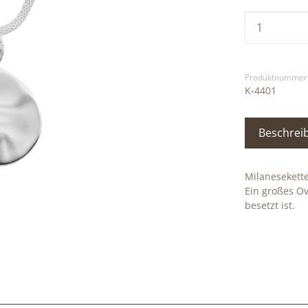
Produkt
Produktnummer
K-4401
Beschrei
Milanesekett
Ein großes Ov
besetzt ist.