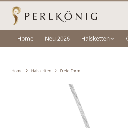
um Hauptinhalt springen
Zur Hauptnavigation springen
Home
Neu 2026
Halsketten
Home
Halsketten
Freie Form
Bildergalerie überspringen