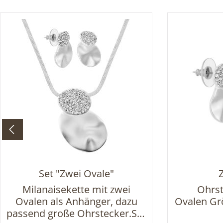
Produktgalerie überspringen
Set "Zwei Ovale"
Milanaisekette mit zwei
Ohrst
Ovalen als Anhänger, dazu
Ovalen Grö
passend große Ohrstecker.Set