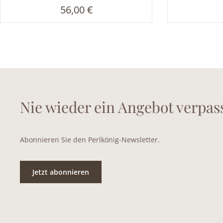
besteht aus K-4401 und O-
Regulärer Preis:
56,00 €
4401
Nie wieder ein Angebot verpas
Abonnieren Sie den Perlkönig-Newsletter.
Jetzt abonnieren