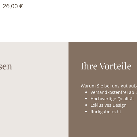
Regulärer Preis:
26,00 €
sen
Ihre Vorteile
Warum Sie bei uns gut au
Versandkostenfrei ab 5
Hochwertige Qualität
Exklusives Design
Rückgaberecht