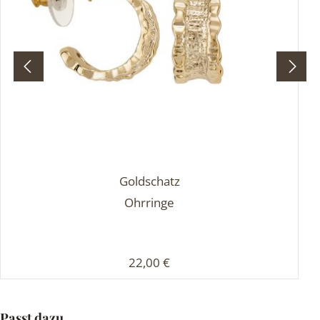
Goldschatz
Ohrringe
Regulärer Preis:
22,00 €
Produktgalerie überspringen
Passt dazu