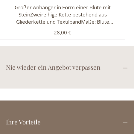
Großer Anhänger in Form einer Blüte mit
SteinZweireihige Kette bestehend aus
Gliederkette und TextilbandMaße: Blüte
Durchmesser ca. 4 cm, Kettenlänge ca. 72 cm + 7
Regulärer Preis:
28,00 €
cm
Nie wieder ein Angebot verpassen
Ihre Vorteile