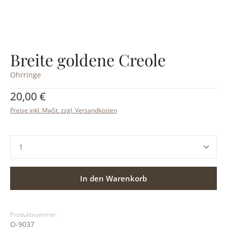
Breite goldene Creole
Ohrringe
Regulärer Preis:
20,00 €
Preise inkl. MwSt. zzgl. Versandkosten
Produkt Anzahl: Gib den gewünschten Wert ein ode
In den Warenkorb
Produktnummer:
O-9037