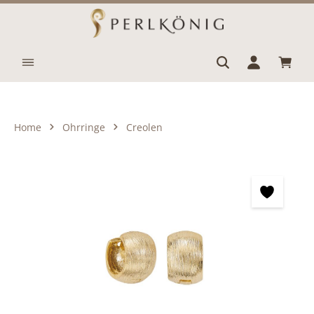
Zum Hauptinhalt springen
Waren
Home
Ohrringe
Creolen
Bildergalerie überspringen