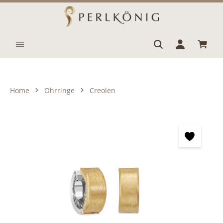
Zum Hauptinhalt springen
Waren
Home
Ohrringe
Creolen
Bildergalerie überspringen