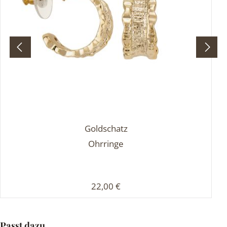
Goldschatz
Ohrringe
Regulärer Preis:
22,00 €
Produktgalerie überspringen
Passt dazu