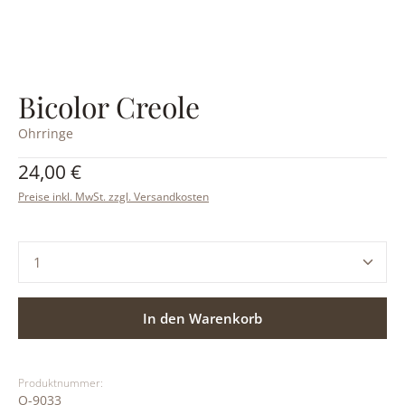
Bicolor Creole
Ohrringe
Regulärer Preis:
24,00 €
Preise inkl. MwSt. zzgl. Versandkosten
Produkt Anzahl: Gib den gewünschten Wert ein ode
In den Warenkorb
Produktnummer:
O-9033