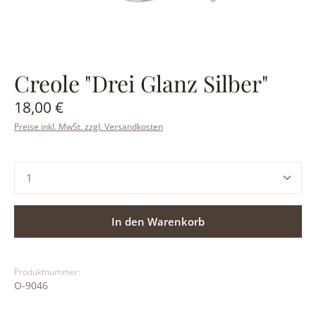
Creole "Drei Glanz Silber"
Regulärer Preis:
18,00 €
Preise inkl. MwSt. zzgl. Versandkosten
Produkt Anzahl: Gib den gewünschten Wert ein ode
In den Warenkorb
Produktnummer:
O-9046