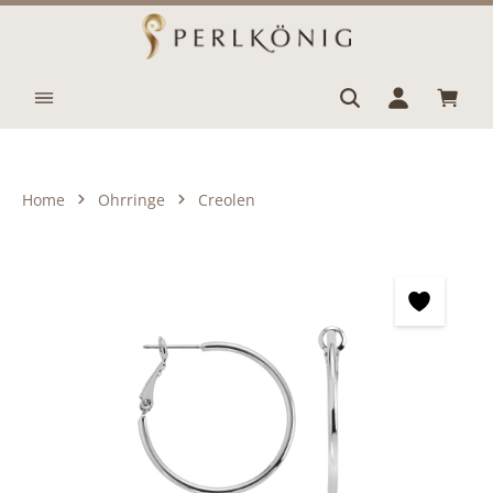
Zum Hauptinhalt springen
Waren
Home
Ohrringe
Creolen
Bildergalerie überspringen