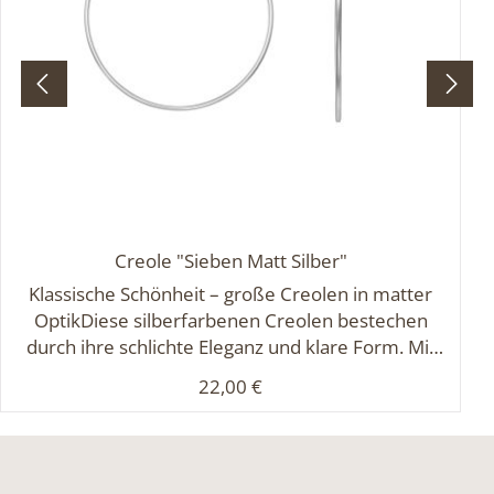
Creole "Sieben Matt Silber"
Klassische Schönheit – große Creolen in matter
OptikDiese silberfarbenen Creolen bestechen
durch ihre schlichte Eleganz und klare Form. Mit
einem Durchmesser von etwa 7 cm und einer
Regulärer Preis:
22,00 €
feinen Materialstärke von 0,2 cm wirken sie
gleichzeitig zart und ausdrucksstark. Die matt
satinierte Oberfläche verleiht dem Rundprofil eine
edle, zurückhaltende Ausstrahlung – ideal für alle,