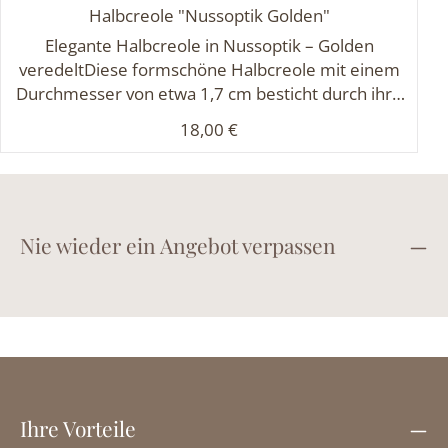
Halbcreole "Nussoptik Golden"
Elegante Halbcreole in Nussoptik – Golden
veredeltDiese formschöne Halbcreole mit einem
Durchmesser von etwa 1,7 cm besticht durch ihre
besondere Oberflächenstruktur, die an die
Regulärer Preis:
18,00 €
natürliche Schale einer Walnuss erinnert. Gefertigt
aus hochwertig veredeltem, nickelabgabefreiem
Schmuckmetall vereint sie außergewöhnliches
Design mit angenehmem Tragekomfort. Ein
stilvolles Schmuckstück für jeden Anlass, das
Nie wieder ein Angebot verpassen
Natürlichkeit und Eleganz harmonisch verbindet.
Ihre Vorteile