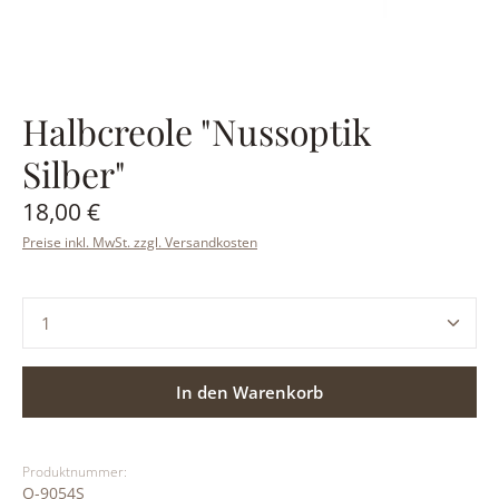
Halbcreole "Nussoptik
Silber"
Regulärer Preis:
18,00 €
Preise inkl. MwSt. zzgl. Versandkosten
Produkt Anzahl: Gib den gewünschten Wert ein ode
In den Warenkorb
Produktnummer:
O-9054S