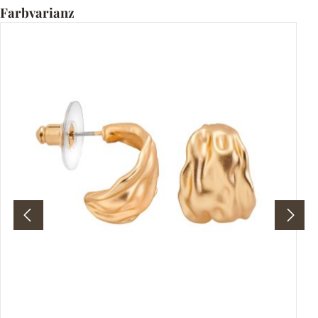
Produktgalerie überspringen
Farbvarianz