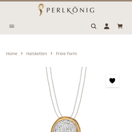
Zum Hauptinhalt springen
Waren
Home
Halsketten
Freie Form
Bildergalerie überspringen