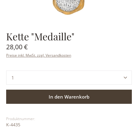
Kette "Medaille"
Regulärer Preis:
28,00 €
Preise inkl. MwSt. zzgl. Versandkosten
Produkt Anzahl: Gib den gewünschten Wert ein ode
In den Warenkorb
Produktnummer:
K-4435