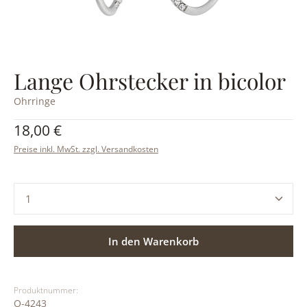
Lange Ohrstecker in bicolor
Ohrringe
Regulärer Preis:
18,00 €
Preise inkl. MwSt. zzgl. Versandkosten
Produkt Anzahl: Gib den gewünschten Wert ein ode
In den Warenkorb
Produktnummer:
O-4243