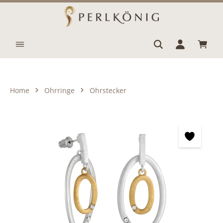
Zum Hauptinhalt springen
Waren
Home
Ohrringe
Ohrstecker
Bildergalerie überspringen