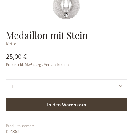
Medaillon mit Stein
Kette
Regulärer Preis:
25,00 €
Preise inkl. MwSt. zzgl. Versandkosten
Produkt Anzahl: Gib den gewünschten Wert ein ode
In den Warenkorb
Produktnummer:
K-4362