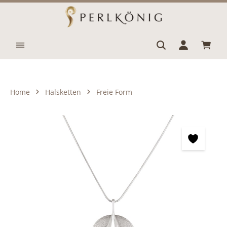
Zum Hauptinhalt springen
Waren
Home
Halsketten
Freie Form
Bildergalerie überspringen