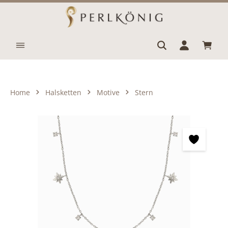
Zum Hauptinhalt springen
Waren
Home
Halsketten
Motive
Stern
Bildergalerie überspringen