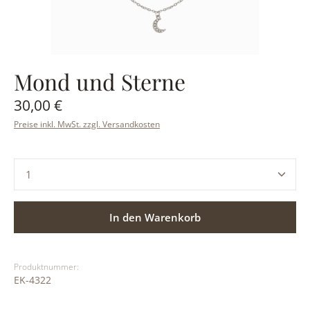
Mond und Sterne
Regulärer Preis:
30,00 €
Preise inkl. MwSt. zzgl. Versandkosten
Produkt Anzahl: Gib den gewünschten Wert ein ode
In den Warenkorb
Produktnummer:
EK-4322