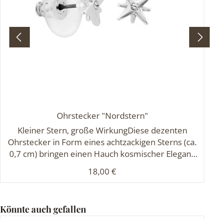
Ohrstecker "Nordstern"
Kleiner Stern, große WirkungDiese dezenten
Ohrstecker in Form eines achtzackigen Sterns (ca.
0,7 cm) bringen einen Hauch kosmischer Eleganz
in deinen Look. Gefertigt aus hochwertig
Regulärer Preis:
18,00 €
veredeltem, silberfarbenem Schmuckmetall, matt
gebürstet und mit einem kleinen funkelnden Stein
(ca. 0,1 cm) in der Mitte verziert, strahlen sie
Produktgalerie überspringen
Könnte auch gefallen
zeitlose Zurückhaltung mit einem Hauch Magie