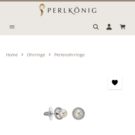
Zum Hauptinhalt springen
Waren
Home
Ohrringe
Perlenohrringe
Bildergalerie überspringen