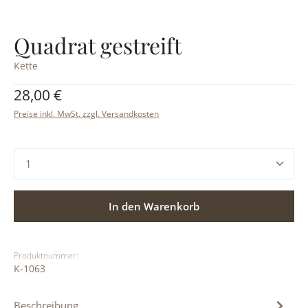
Quadrat gestreift
Kette
Regulärer Preis:
28,00 €
Preise inkl. MwSt. zzgl. Versandkosten
Produkt Anzahl: Gib den gewünschten Wert ein ode
In den Warenkorb
Produktnummer:
K-1063
Beschreibung