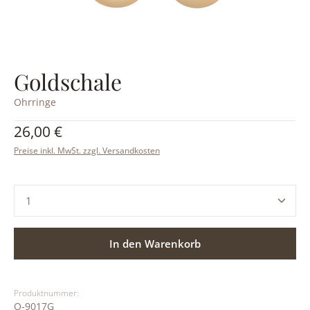
Goldschale
Ohrringe
Regulärer Preis:
26,00 €
Preise inkl. MwSt. zzgl. Versandkosten
Produkt Anzahl: Gib den gewünschten Wert ein ode
In den Warenkorb
Produktnummer:
O-9017G