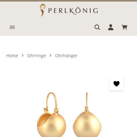
Zum Hauptinhalt springen
Waren
Home
Ohrringe
Ohrhänger
Bildergalerie überspringen