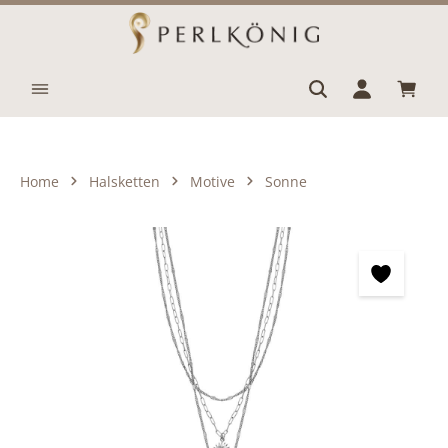
Zum Hauptinhalt springen
Waren
Home
Halsketten
Motive
Sonne
Bildergalerie überspringen