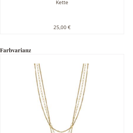
Kette
Regulärer Preis:
25,00 €
Produktgalerie überspringen
Farbvarianz