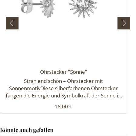
Ohrstecker "Sonne"
Strahlend schön – Ohrstecker mit
SonnenmotivDiese silberfarbenen Ohrstecker
fangen die Energie und Symbolkraft der Sonne in
einem stilvollen Design ein. Mit einem
Regulärer Preis:
18,00 €
Durchmesser von 1 cm und einer fein
ausgearbeiteten Oberfläche zeigen sie ein
ausdrucksstarkes Sonnenmotiv, das sowohl
Produktgalerie überspringen
Könnte auch gefallen
verspielt als auch kraftvoll wirkt. Gefertigt aus