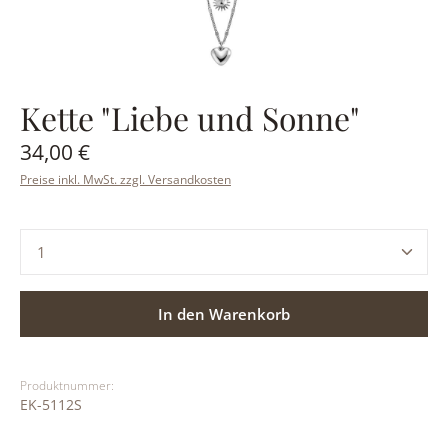
Kette "Liebe und Sonne"
Regulärer Preis:
34,00 €
Preise inkl. MwSt. zzgl. Versandkosten
Produkt Anzahl: Gib den gewünschten Wert ein ode
In den Warenkorb
Produktnummer:
EK-5112S