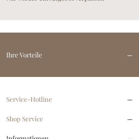
Anhänger – eine strahlende Sonne (1 cm) in der
mittleren Lage und ein klassisches Herz (1,2 cm)
an der längsten Kette – stehen für Lebensfreude
und Liebe. Mit 5 cm Verlängerung und
Karabinerverschluss ist „Liebe und Sonne“ das
perfekte Schmuckstück für alle, die Ausdruck,
Emotion und Stil verbinden möchten.
Ihre Vorteile
Service-Hotline
Shop Service
Informationen