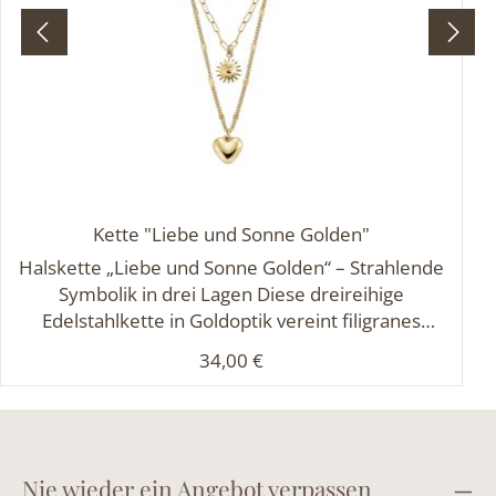
Kette "Liebe und Sonne Golden"
Halskette „Liebe und Sonne Golden“ – Strahlende
Symbolik in drei Lagen Diese dreireihige
Edelstahlkette in Goldoptik vereint filigranes
Design mit bedeutungsvollen Symbolen. Die
Regulärer Preis:
34,00 €
feinen Panzer- und Ankerketten in abgestuften
Längen (42 cm, 45 cm und 50 cm) schmiegen sich
sanft ans Dekolleté und setzen stilvolle Akzente.
Alle 1,5 cm sorgt ein geschlossenes, poliertes Glied
für elegante Details. Das Highlight: Zwei glänzende
Nie wieder ein Angebot verpassen